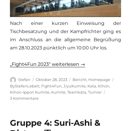
Nach einer kurzen Einweisung der
Tischbesatzung und der Kampfrichter ging es
im Anschluss an die allgemeine Begrüßung
am 28.10.2023 pünktlich um 10:00 Uhr los.
„Fight4Fun 2023“ weiterlesen →
Autor
Veröffentlicht
Kategorien
Schlagw
Stefan
Oktober 28, 2023
Bericht
,
Homepage
am
ByStefanLebelt
,
Fight4Fun
,
JiyuKumite
,
Kata
,
Kihon
,
Kihon-Ippon Kumite
,
Kumite
,
Teamkata
,
Turnier
zu
3 Kommentare
Fight4Fun
2023
Gruppe 4: Suri-Ashi &