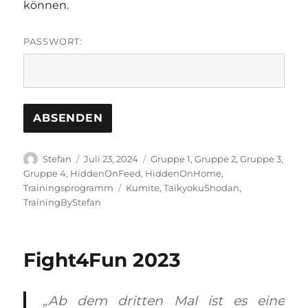
können.
PASSWORT:
Autor
Veröffentlicht
Kategorien
Stefan
Juli 23, 2024
Gruppe 1
,
Gruppe 2
,
Gruppe 3
,
am
Gruppe 4
,
HiddenOnFeed
,
HiddenOnHome
,
Schlagwörter
Trainingsprogramm
Kumite
,
TaikyokuShodan
,
TrainingByStefan
Fight4Fun 2023
„Ab dem dritten Mal ist es eine