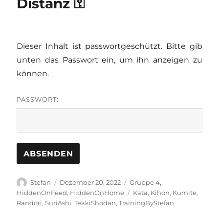
Distanz ⚿
Dieser Inhalt ist passwortgeschützt. Bitte gib
unten das Passwort ein, um ihn anzeigen zu
können.
PASSWORT:
Autor
Veröffentlicht
Kategorien
Stefan
Dezember 20, 2022
Gruppe 4
,
am
Schlagwörter
HiddenOnFeed
,
HiddenOnHome
Kata
,
Kihon
,
Kumite
,
Randori
,
SuriAshi
,
TekkiShodan
,
TrainingByStefan