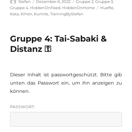
Autor
Veröffentlicht
Kategorien
Stefan
Dezember 6, 2022
Gruppe 2
,
Gruppe 3
,
am
Schlagwörter
Gruppe 4
,
HiddenOnFeed
,
HiddenOnHome
Huefte
,
Kata
,
Kihon
,
Kumite
,
TrainingByStefan
Gruppe 4: Tai-Sabaki &
Distanz ⚿
Dieser Inhalt ist passwortgeschützt. Bitte gib
unten das Passwort ein, um ihn anzeigen zu
können.
PASSWORT: