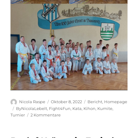
Autor
Veröffentlicht
Kategorien
Nicola Raspe
Oktober 8, 2022
Bericht
,
Homepage
am
Schlagwörter
ByNicolaLebelt
,
Fight4Fun
,
Kata
,
Kihon
,
Kumite
,
zu
Turnier
2 Kommentare
Fight4Fun
2022