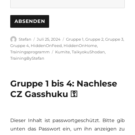
Autor
Veröffentlicht
Kategorien
Stefan
Juli 25, 2024
Gruppe 1
,
Gruppe 2
,
Gruppe 3
,
am
Gruppe 4
,
HiddenOnFeed
,
HiddenOnHome
,
Schlagwörter
Trainingsprogramm
Kumite
,
TaikyokuShodan
,
TrainingByStefan
Gruppe 1 bis 4: Nachlese
CZ Gasshuku ⚿
Dieser Inhalt ist passwortgeschützt. Bitte gib
unten das Passwort ein, um ihn anzeigen zu