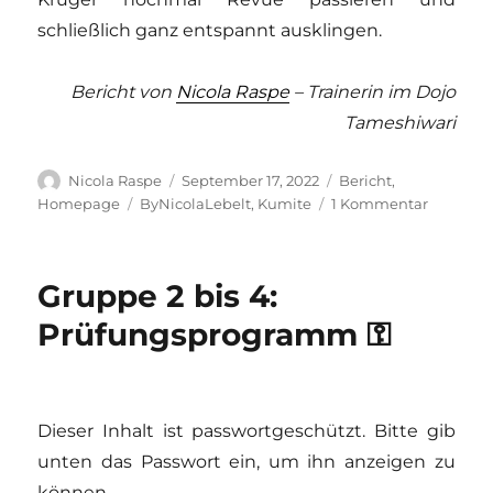
schließlich ganz entspannt ausklingen.
Bericht von
Nicola Raspe
– Trainerin im Dojo
Tameshiwari
Autor
Veröffentlicht
Kategorien
Nicola Raspe
September 17, 2022
Bericht
,
am
Schlagwörter
zu
Homepage
ByNicolaLebelt
,
Kumite
1 Kommentar
Detlef
Krüger
in
Gruppe 2 bis 4:
Freital
Prüfungsprogramm ⚿
Dieser Inhalt ist passwortgeschützt. Bitte gib
unten das Passwort ein, um ihn anzeigen zu
können.