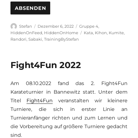
Autor
Veröffentlicht
Kategorien
Stefan
Dezember 6, 2022
Gruppe 4
,
am
Schlagwörter
HiddenOnFeed
,
HiddenOnHome
Kata
,
Kihon
,
Kumite
,
Randori
,
Sabaki
,
TrainingByStefan
Fight4Fun 2022
Am 08.10.2022 fand das 2. Fight4Fun
Karateturnier in Bannewitz statt. Unter dem
Titel
Fight4Fun
veranstalten wir kleinere
Turniere, die sich in erster Linie an
Turnieranfänger richten und zum Lernen und
die Vorbereitung auf größere Turniere gedacht
sind.