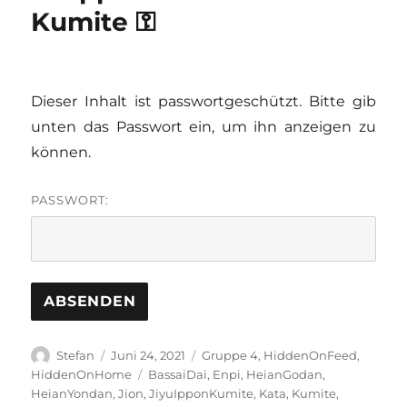
Kumite ⚿
Dieser Inhalt ist passwortgeschützt. Bitte gib
unten das Passwort ein, um ihn anzeigen zu
können.
PASSWORT:
Autor
Veröffentlicht
Kategorien
Stefan
Juni 24, 2021
Gruppe 4
,
HiddenOnFeed
,
am
Schlagwörter
HiddenOnHome
BassaiDai
,
Enpi
,
HeianGodan
,
HeianYondan
,
Jion
,
JiyuIpponKumite
,
Kata
,
Kumite
,