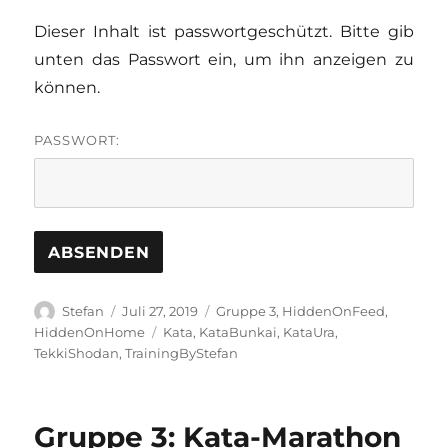
Dieser Inhalt ist passwortgeschützt. Bitte gib
unten das Passwort ein, um ihn anzeigen zu
können.
PASSWORT:
Autor
Veröffentlicht
Kategorien
Stefan
Juli 27, 2019
Gruppe 3
,
HiddenOnFeed
,
am
Schlagwörter
HiddenOnHome
Kata
,
KataBunkai
,
KataUra
,
TekkiShodan
,
TrainingByStefan
Gruppe 3: Kata-Marathon