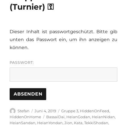
(Turnier) ⚿
Dieser Inhalt ist passwortgeschützt. Bitte gib
unten das Passwort ein, um ihn anzeigen zu
können.
PASSWORT:
Autor
Veröffentlicht
Kategorien
Stefan
Juni 4, 2019
Gruppe 3
,
HiddenOnFeed
,
am
Schlagwörter
HiddenOnHome
BassaiDai
,
HeianGodan
,
HeianNidan
,
HeianSandan
,
HeianYondan
,
Jion
,
Kata
,
TekkiShodan
,