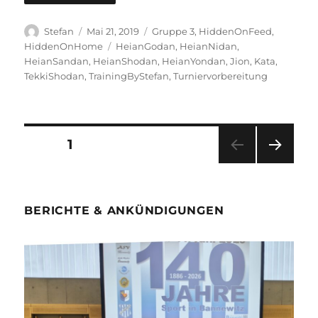
Autor
Veröffentlicht
Kategorien
Stefan
Mai 21, 2019
Gruppe 3
,
HiddenOnFeed
,
am
Schlagwörter
HiddenOnHome
HeianGodan
,
HeianNidan
,
HeianSandan
,
HeianShodan
,
HeianYondan
,
Jion
,
Kata
,
TekkiShodan
,
TrainingByStefan
,
Turniervorbereitung
Seitennummerierung
SEITE
1
NÄC
der
HSTE
SEIT
Beiträge
E
BERICHTE & ANKÜNDIGUNGEN