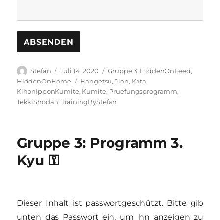
Autor
Veröffentlicht
Kategorien
Stefan
Juli 14, 2020
Gruppe 3
,
HiddenOnFeed
,
am
Schlagwörter
HiddenOnHome
Hangetsu
,
Jion
,
Kata
,
KihonIpponKumite
,
Kumite
,
Pruefungsprogramm
,
TekkiShodan
,
TrainingByStefan
Gruppe 3: Programm 3.
Kyu ⚿
Dieser Inhalt ist passwortgeschützt. Bitte gib
unten das Passwort ein, um ihn anzeigen zu