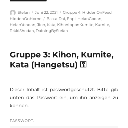
Autor
Veröffentlicht
Kategorien
Stefan
Juni 22, 2021
Gruppe 4
,
HiddenOnFeed
,
am
Schlagwörter
HiddenOnHome
BassaiDai
,
Enpi
,
HeianGodan
,
HeianYondan
,
Jion
,
Kata
,
KihonIpponKumite
,
Kumite
,
TekkiShodan
,
TrainingByStefan
Gruppe 3: Kihon, Kumite,
Kata (Hangetsu) ⚿
Dieser Inhalt ist passwortgeschützt. Bitte gib
unten das Passwort ein, um ihn anzeigen zu
können.
PASSWORT: