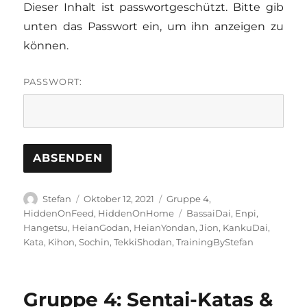
Dieser Inhalt ist passwortgeschützt. Bitte gib
unten das Passwort ein, um ihn anzeigen zu
können.
PASSWORT:
Autor
Veröffentlicht
Kategorien
Stefan
Oktober 12, 2021
Gruppe 4
,
am
Schlagwörter
HiddenOnFeed
,
HiddenOnHome
BassaiDai
,
Enpi
,
Hangetsu
,
HeianGodan
,
HeianYondan
,
Jion
,
KankuDai
,
Kata
,
Kihon
,
Sochin
,
TekkiShodan
,
TrainingByStefan
Gruppe 4: Sentai-Katas &