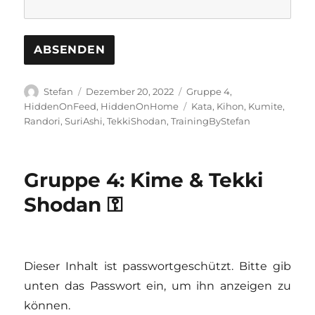
Autor
Veröffentlicht
Kategorien
Stefan
Dezember 20, 2022
Gruppe 4
,
am
Schlagwörter
HiddenOnFeed
,
HiddenOnHome
Kata
,
Kihon
,
Kumite
,
Randori
,
SuriAshi
,
TekkiShodan
,
TrainingByStefan
Gruppe 4: Kime & Tekki
Shodan ⚿
Dieser Inhalt ist passwortgeschützt. Bitte gib
unten das Passwort ein, um ihn anzeigen zu
können.