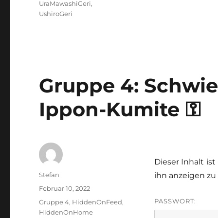
UraMawashiGeri
,
UshiroGeri
Gruppe 4: Schwier
Ippon-Kumite ⚿
Dieser Inhalt is
Autor
Stefan
ihn anzeigen zu
Veröffentlicht
Februar 10, 2022
am
PASSWORT:
Kategorien
Gruppe 4
,
HiddenOnFeed
,
HiddenOnHome