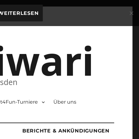
WEITERLESEN
iwari
esden
t4Fun-Turniere
Über uns
BERICHTE & ANKÜNDIGUNGEN