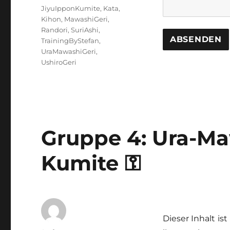
Schlagwörter
JiyuIpponKumite
,
Kata
,
Kihon
,
MawashiGeri
,
Randori
,
SuriAshi
,
TrainingByStefan
,
UraMawashiGeri
,
UshiroGeri
Gruppe 4: Ura-Ma
Kumite ⚿
Dieser Inhalt is