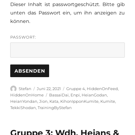
Dieser Inhalt ist passwortgeschützt. Bitte gib
unten das Passwort ein, um ihn anzeigen zu
können.
PASSWORT:
Autor
Veröffentlicht
Kategorien
Stefan
Juni 22, 2021
Gruppe 4
,
HiddenOnFeed
,
am
Schlagwörter
HiddenOnHome
BassaiDai
,
Enpi
,
HeianGodan
,
HeianYondan
,
Jion
,
Kata
,
KihonIpponKumite
,
Kumite
,
TekkiShodan
,
TrainingByStefan
Gruppe 3: Wdh. Heians &