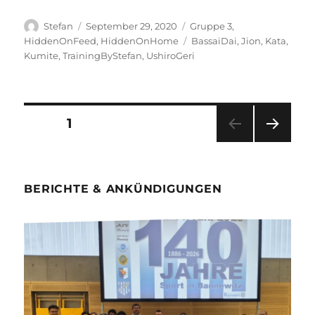
Autor
Veröffentlicht
Kategorien
Stefan
September 29, 2020
Gruppe 3
,
am
Schlagwörter
HiddenOnFeed
,
HiddenOnHome
BassaiDai
,
Jion
,
Kata
,
Kumite
,
TrainingByStefan
,
UshiroGeri
Seitennummerierung
SEITE
1
NÄC
der
HSTE
SEIT
Beiträge
E
BERICHTE & ANKÜNDIGUNGEN