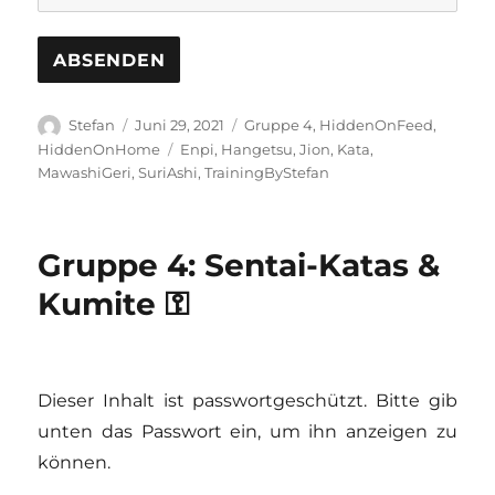
Autor
Veröffentlicht
Kategorien
Stefan
Juni 29, 2021
Gruppe 4
,
HiddenOnFeed
,
am
Schlagwörter
HiddenOnHome
Enpi
,
Hangetsu
,
Jion
,
Kata
,
MawashiGeri
,
SuriAshi
,
TrainingByStefan
Gruppe 4: Sentai-Katas &
Kumite ⚿
Dieser Inhalt ist passwortgeschützt. Bitte gib
unten das Passwort ein, um ihn anzeigen zu
können.