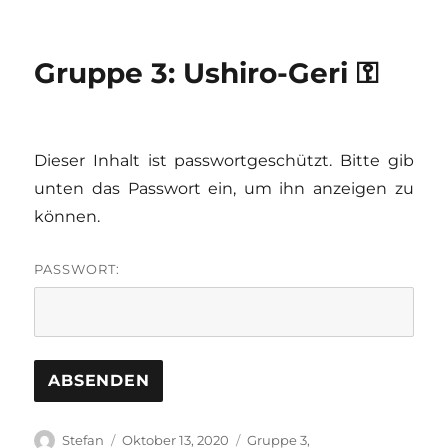
Gruppe 3: Ushiro-Geri ⚿
Dieser Inhalt ist passwortgeschützt. Bitte gib
unten das Passwort ein, um ihn anzeigen zu
können.
PASSWORT:
Autor
Veröffentlicht
Kategorien
Stefan
Oktober 13, 2020
Gruppe 3
,