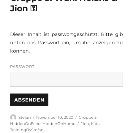
Jion ⚿
Dieser Inhalt ist passwortgeschützt. Bitte gib
unten das Passwort ein, um ihn anzeigen zu
können.
PASSWORT:
Autor
Veröffentlicht
Kategorien
Stefan
November 10, 2020
Gruppe 3
,
am
Schlagwörter
HiddenOnFeed
,
HiddenOnHome
Jion
,
Kata
,
TrainingByStefan