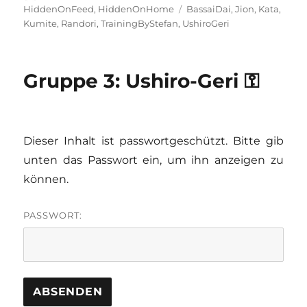
am
Schlagwörter
HiddenOnFeed
,
HiddenOnHome
BassaiDai
,
Jion
,
Kata
,
Kumite
,
Randori
,
TrainingByStefan
,
UshiroGeri
Gruppe 3: Ushiro-Geri ⚿
Dieser Inhalt ist passwortgeschützt. Bitte gib
unten das Passwort ein, um ihn anzeigen zu
können.
PASSWORT: