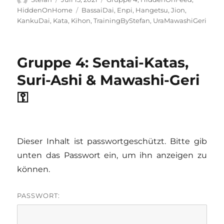
am
Schlagwörter
HiddenOnHome
BassaiDai
,
Enpi
,
Hangetsu
,
Jion
,
KankuDai
,
Kata
,
Kihon
,
TrainingByStefan
,
UraMawashiGeri
Gruppe 4: Sentai-Katas,
Suri-Ashi & Mawashi-Geri
⚿
Dieser Inhalt ist passwortgeschützt. Bitte gib
unten das Passwort ein, um ihn anzeigen zu
können.
PASSWORT: