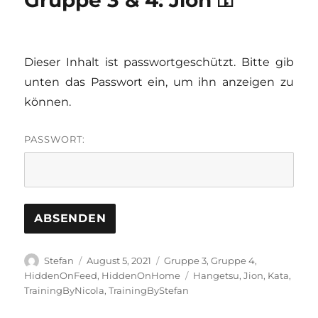
Dieser Inhalt ist passwortgeschützt. Bitte gib
unten das Passwort ein, um ihn anzeigen zu
können.
PASSWORT:
Autor
Veröffentlicht
Kategorien
Stefan
August 5, 2021
Gruppe 3
,
Gruppe 4
,
am
Schlagwörter
HiddenOnFeed
,
HiddenOnHome
Hangetsu
,
Jion
,
Kata
,
TrainingByNicola
,
TrainingByStefan