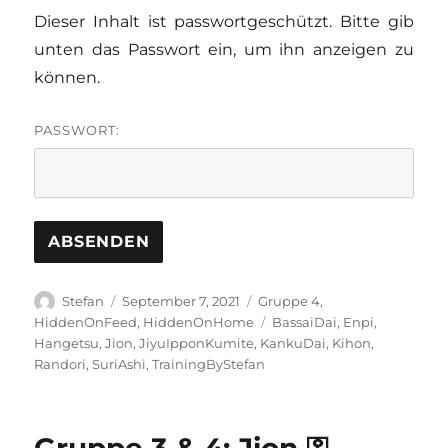
Dieser Inhalt ist passwortgeschützt. Bitte gib
unten das Passwort ein, um ihn anzeigen zu
können.
PASSWORT:
Autor
Veröffentlicht
Kategorien
Stefan
September 7, 2021
Gruppe 4
,
am
Schlagwörter
HiddenOnFeed
,
HiddenOnHome
BassaiDai
,
Enpi
,
Hangetsu
,
Jion
,
JiyuIpponKumite
,
KankuDai
,
Kihon
,
Randori
,
SuriAshi
,
TrainingByStefan
Gruppe 3 & 4: Jion ⚿