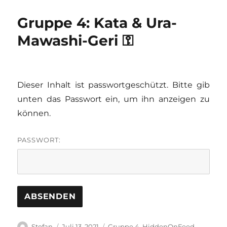
Gruppe 4: Kata & Ura-
Mawashi-Geri ⚿
Dieser Inhalt ist passwortgeschützt. Bitte gib
unten das Passwort ein, um ihn anzeigen zu
können.
PASSWORT:
Autor
Veröffentlicht
Kategorien
Stefan
Juli 13, 2021
Gruppe 4
,
HiddenOnFeed
,