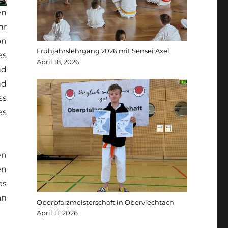
en
hr
on
Frühjahrslehrgang 2026 mit Sensei Axel
es
April 18, 2026
nd
nd
ss
es
en
en
es
an
Oberpfalzmeisterschaft in Oberviechtach
April 11, 2026