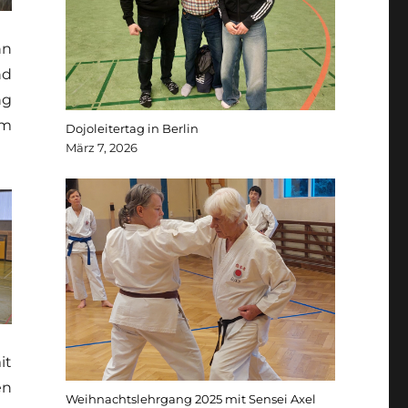
nn
nd
ng
am
Dojoleitertag in Berlin
März 7, 2026
it
en
Weihnachtslehrgang 2025 mit Sensei Axel