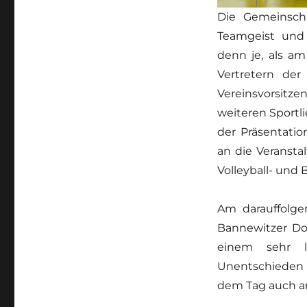
Die Gemeinsch
Teamgeist und 
denn je, als am
Vertretern der
Vereinsvorsitze
weiteren Sportl
der Präsentatio
an die Veransta
Volleyball- und B
Am darauffolge
Bannewitzer Dor
einem sehr l
Unentschieden
dem Tag auch a