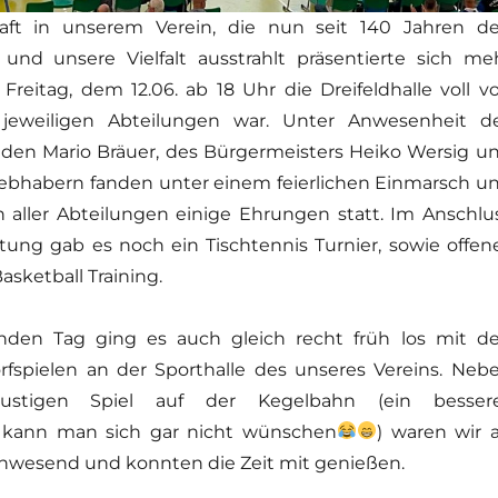
aft in unserem Verein, die nun seit 140 Jahren d
und unsere Vielfalt ausstrahlt präsentierte sich me
 Freitag, dem 12.06. ab 18 Uhr die Dreifeldhalle voll v
 jeweiligen Abteilungen war. Unter Anwesenheit d
nden Mario Bräuer, des Bürgermeisters Heiko Wersig u
iebhabern fanden unter einem feierlichen Einmarsch u
n aller Abteilungen einige Ehrungen statt. Im Anschlu
ltung gab es noch ein Tischtennis Turnier, sowie offen
asketball Training.
nden Tag ging es auch gleich recht früh los mit d
fspielen an der Sporthalle des unseres Vereins. Neb
ustigen Spiel auf der Kegelbahn (ein besser
 kann man sich gar nicht wünschen
) waren wir 
nwesend und konnten die Zeit mit genießen.