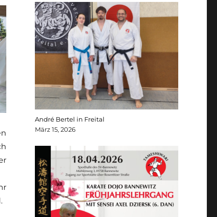
André Bertel in Freital
März 15, 2026
en
ch
er
hr
.