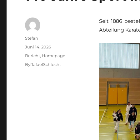
Seit 1886 beste
Abteilung Karate
Autor
Stefan
Veröffentlicht
Juni 14, 2026
am
Kategorien
Bericht
,
Homepage
Schlagwörter
ByRafaelSchlecht