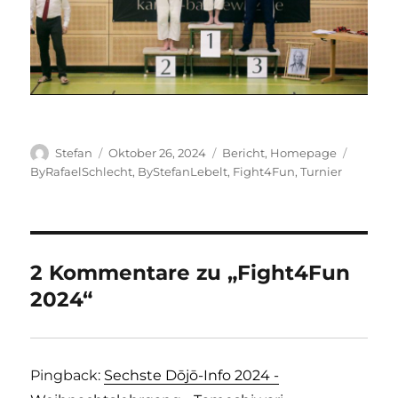
Autor
Veröffentlicht
Kategorien
Schlagw
Stefan
Oktober 26, 2024
Bericht
,
Homepage
am
ByRafaelSchlecht
,
ByStefanLebelt
,
Fight4Fun
,
Turnier
2 Kommentare zu „Fight4Fun
2024“
Pingback:
Sechste Dōjō-Info 2024 -