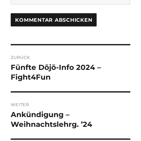
Beitragsnavigation
ZURÜCK
Fünfte Dōjō-Info 2024 –
Vorheriger
Beitrag:
Fight4Fun
WEITER
Ankündigung –
Nächster
Beitrag:
Weihnachtslehrg. ’24