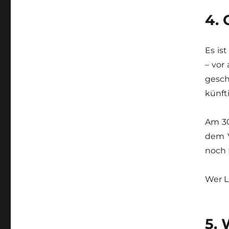
4.
Es is
– vor
gesch
künft
Am 30
dem V
noch 
Wer L
5.