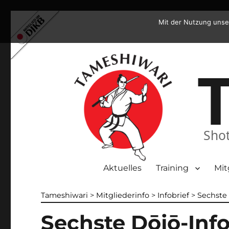
Mit der Nutzung unse
Shot
Aktuelles
Training
Mit
Tameshiwari
>
Mitgliederinfo
>
Infobrief
>
Sechste
Sechste Dōjō-Inf