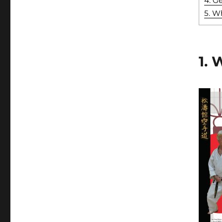
4. G
5. W
1.