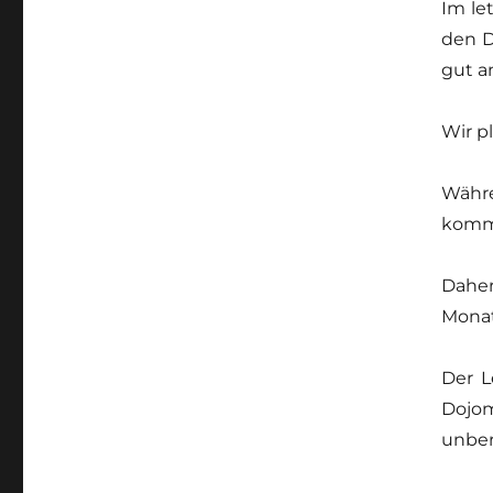
Im le
den D
gut 
Wir p
Währe
komme
Daher
Mona
Der L
Dojom
unber