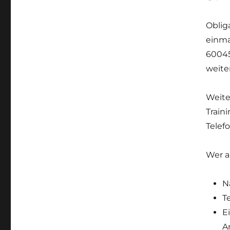
Oblig
einma
60045
weite
Weite
Trai
Telef
Wer a
N
T
E
A