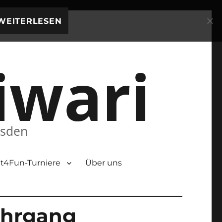
WEITERLESEN
iwari
esden
t4Fun-Turniere
Über uns
ehrgang