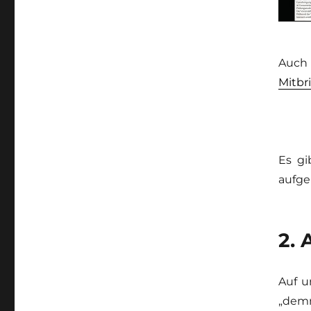
Auch 
Mitbr
Es gi
aufge
2. 
Auf u
„demn