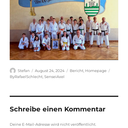
Autor
Veröffentlicht
Kategorien
Schlagw
Stefan
August 24, 2024
Bericht
,
Homepage
am
ByRafaelSchlecht
,
SenseiAxel
Schreibe einen Kommentar
Deine E-Mail-Adresse wird nicht veröffentlicht.