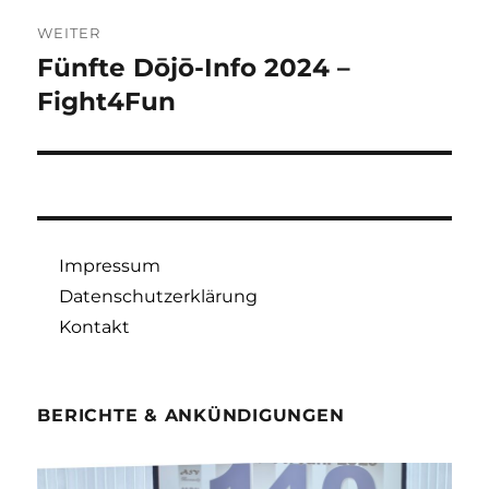
WEITER
Fünfte Dōjō-Info 2024 –
Nächster
Beitrag:
Fight4Fun
Impressum
Datenschutzerklärung
Kontakt
BERICHTE & ANKÜNDIGUNGEN