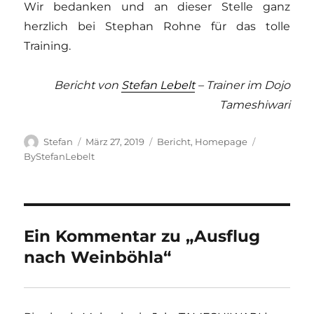
Wir bedanken und an dieser Stelle ganz
herzlich bei Stephan Rohne für das tolle
Training.
Bericht von
Stefan Lebelt
– Trainer im Dojo
Tameshiwari
Autor
Veröffentlicht
Kategorien
Schlagwört
Stefan
März 27, 2019
Bericht
,
Homepage
am
ByStefanLebelt
Ein Kommentar zu „Ausflug
nach Weinböhla“