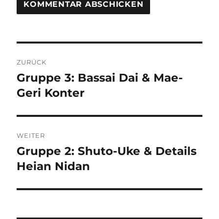
Beitragsnavigation
ZURÜCK
Gruppe 3: Bassai Dai & Mae-
Vorheriger
Beitrag:
Geri Konter
WEITER
Gruppe 2: Shuto-Uke & Details
Nächster
Beitrag:
Heian Nidan