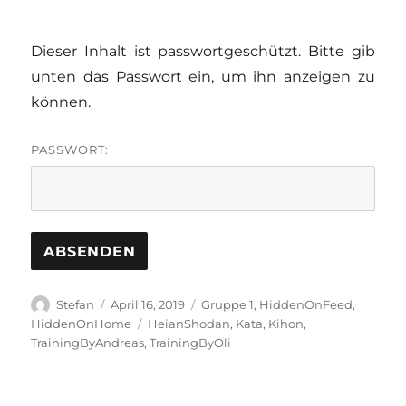
Dieser Inhalt ist passwortgeschützt. Bitte gib
unten das Passwort ein, um ihn anzeigen zu
können.
PASSWORT:
Autor
Veröffentlicht
Kategorien
Stefan
April 16, 2019
Gruppe 1
,
HiddenOnFeed
,
am
Schlagwörter
HiddenOnHome
HeianShodan
,
Kata
,
Kihon
,
TrainingByAndreas
,
TrainingByOli