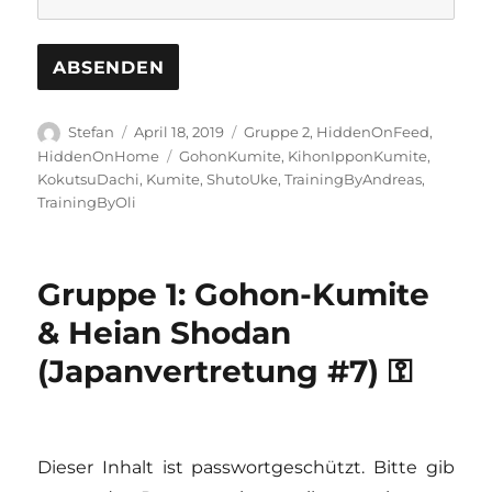
Autor
Veröffentlicht
Kategorien
Stefan
April 18, 2019
Gruppe 2
,
HiddenOnFeed
,
am
Schlagwörter
HiddenOnHome
GohonKumite
,
KihonIpponKumite
,
KokutsuDachi
,
Kumite
,
ShutoUke
,
TrainingByAndreas
,
TrainingByOli
Gruppe 1: Gohon-Kumite
& Heian Shodan
(Japanvertretung #7) ⚿
Dieser Inhalt ist passwortgeschützt. Bitte gib