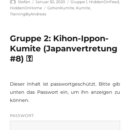
Autor
Veröffentlicht
Kategorien
Stefan
Januar 30, 2020
Gruppe 1
,
HiddenOnFeed
,
am
Schlagwörter
HiddenOnHome
GohonKumite
,
Kumite
,
TrainingByAndreas
Gruppe 2: Kihon-Ippon-
Kumite (Japanvertretung
#8) ⚿
Dieser Inhalt ist passwortgeschützt. Bitte gib
unten das Passwort ein, um ihn anzeigen zu
können.
PASSWORT: