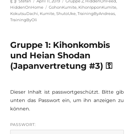
Autor
Veröffentlicht
Kategorien
Stefan
April 11, 2019
Gruppe 2
,
HiddenOnFeed
,
am
Schlagwörter
HiddenOnHome
GohonKumite
,
KihonIpponKumite
,
KokutsuDachi
,
Kumite
,
ShutoUke
,
TrainingByAndreas
,
TrainingByOli
Gruppe 1: Kihonkombis
und Heian Shodan
(Japanvertretung #3) ⚿
Dieser Inhalt ist passwortgeschützt. Bitte gib
unten das Passwort ein, um ihn anzeigen zu
können.
PASSWORT: