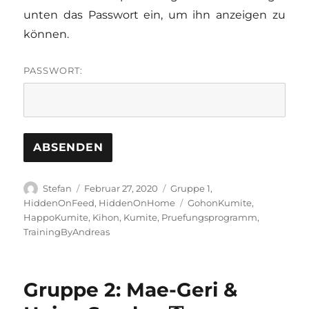
unten das Passwort ein, um ihn anzeigen zu
können.
PASSWORT:
Autor
Veröffentlicht
Kategorien
Stefan
Februar 27, 2020
Gruppe 1
,
am
Schlagwörter
HiddenOnFeed
,
HiddenOnHome
GohonKumite
,
HappoKumite
,
Kihon
,
Kumite
,
Pruefungsprogramm
,
TrainingByAndreas
Gruppe 2: Mae-Geri &