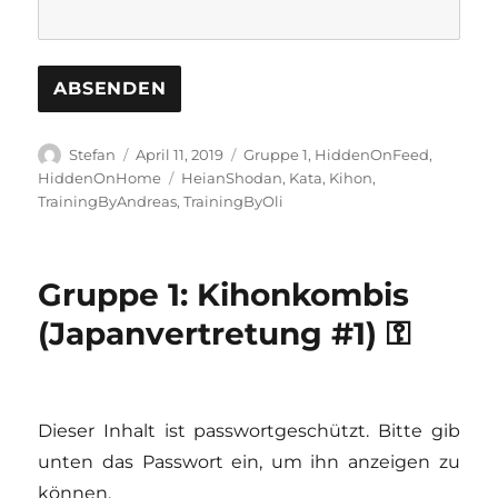
Autor
Veröffentlicht
Kategorien
Stefan
April 11, 2019
Gruppe 1
,
HiddenOnFeed
,
am
Schlagwörter
HiddenOnHome
HeianShodan
,
Kata
,
Kihon
,
TrainingByAndreas
,
TrainingByOli
Gruppe 1: Kihonkombis
(Japanvertretung #1) ⚿
Dieser Inhalt ist passwortgeschützt. Bitte gib
unten das Passwort ein, um ihn anzeigen zu
können.