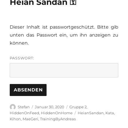
Heian Sandan ⚿
Dieser Inhalt ist passwortgeschützt. Bitte gib
unten das Passwort ein, um ihn anzeigen zu
können.
PASSWORT:
Autor
Veröffentlicht
Kategorien
Stefan
Januar 30, 2020
Gruppe 2
,
am
Schlagwörter
HiddenOnFeed
,
HiddenOnHome
HeianSandan
,
Kata
,
Kihon
,
MaeGeri
,
TrainingByAndreas