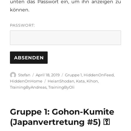
unten das Passwort ein, um ihn anzeigen zu
können.
PASSWORT:
Autor
Veröffentlicht
Kategorien
Stefan
April 18, 2019
Gruppe 1
,
HiddenOnFeed
,
am
Schlagwörter
HiddenOnHome
HeianShodan
,
Kata
,
Kihon
,
TrainingByAndreas
,
TrainingByOli
Gruppe 1: Gohon-Kumite
(Japanvertretung #5) ⚿