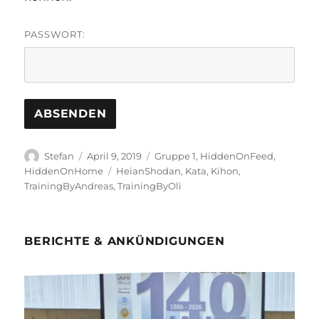
PASSWORT:
Autor
Veröffentlicht
Kategorien
Stefan
April 9, 2019
Gruppe 1
,
HiddenOnFeed
,
am
Schlagwörter
HiddenOnHome
HeianShodan
,
Kata
,
Kihon
,
TrainingByAndreas
,
TrainingByOli
BERICHTE & ANKÜNDIGUNGEN