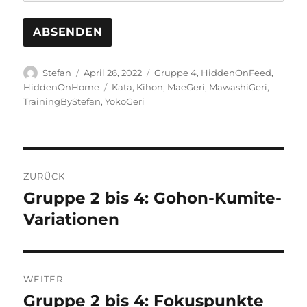
Autor
Veröffentlicht
Kategorien
Stefan
April 26, 2022
Gruppe 4
,
HiddenOnFeed
,
am
Schlagwörter
HiddenOnHome
Kata
,
Kihon
,
MaeGeri
,
MawashiGeri
,
TrainingByStefan
,
YokoGeri
Beitragsnavigation
ZURÜCK
Gruppe 2 bis 4: Gohon-Kumite-
Vorheriger
Beitrag:
Variationen
WEITER
Gruppe 2 bis 4: Fokuspunkte
Nächster