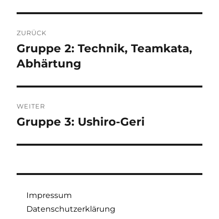
Beitragsnavigation
ZURÜCK
Gruppe 2: Technik, Teamkata,
Vorheriger
Beitrag:
Abhärtung
WEITER
Gruppe 3: Ushiro-Geri
Nächster
Beitrag:
Impressum
Datenschutzerklärung