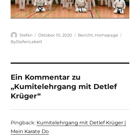
Autor
Veröffentlicht
Kategorien
Schlagw
Stefan
Oktober 10, 2020
Bericht
,
Homepage
am
ByStefanLebelt
Ein Kommentar zu
„Kumitelehrgang mit Detlef
Krüger“
Pingback:
Kumitelehrgang mit Detlef Krüger |
Mein Karate Do