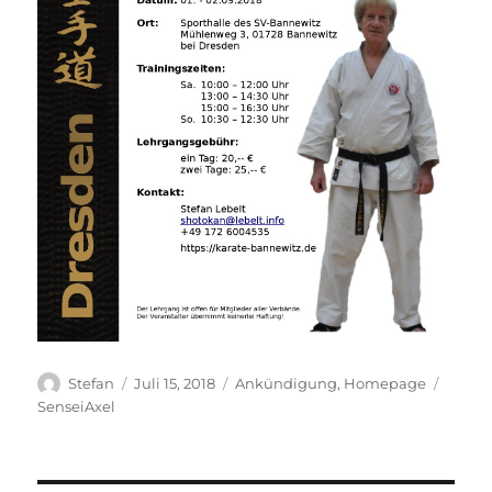
Autor
Veröffentlicht
Kategorien
Schla
Stefan
Juli 15, 2018
Ankündigung
,
Homepage
am
SenseiAxel