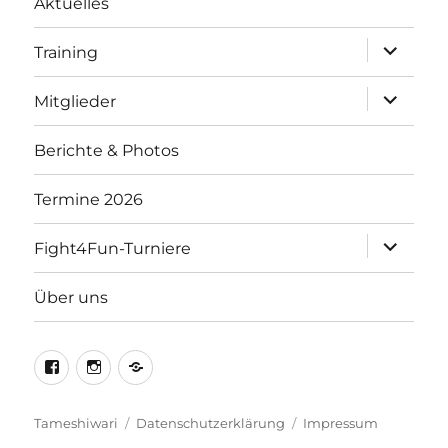
Aktuelles
Unterme
Training
öffnen
Unterme
Mitglieder
öffnen
Berichte & Photos
Termine 2026
Unterme
Fight4Fun-Turniere
öffnen
Über uns
Facebook
Instagram
Kontakt
Tameshiwari
Datenschutzerklärung
Impressum